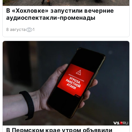
В «Хохловке» запустили вечерние
аудиоспектакли-променады
8 августа
1
В Пермском крае утром объявили