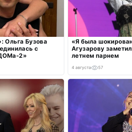
: Ольга Бузова
«Я была шокирова
оединилась с
Агузарову заметил
«ДОМа-2»
летнем парнем
4 августа
57