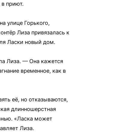
 в приют.
на улице Горького,
онтёр Лиза привязалась к
для Ласки новый дом.
ла Лиза. — Она кажется
згнание временное, как в
ять её, но отказываются,
дская длинношерстная
изнью. «Ласка может
авляет Лиза.