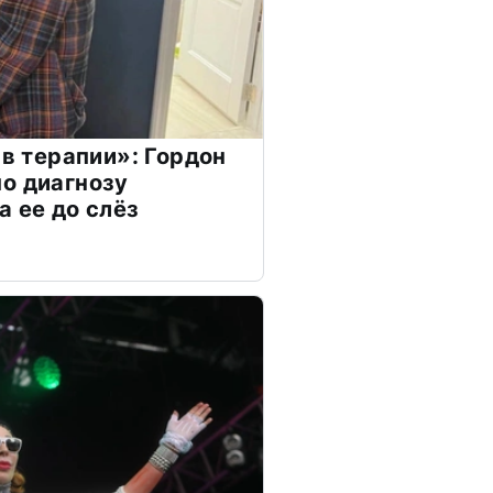
 в терапии»: Гордон
о диагнозу
а ее до слёз