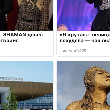
: SHAMAN довел
«Я крутая»: певиц
атворил
похудела — как он
4 августа
36