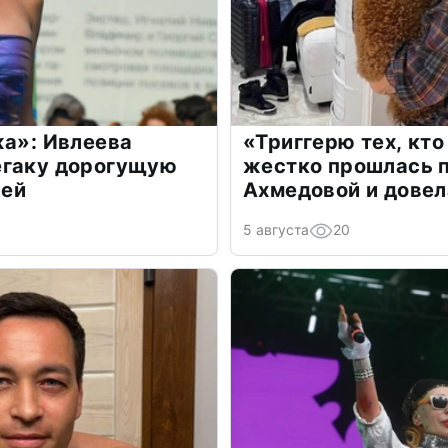
жа»: Ивлеева
«Триггерю тех, кто
егаку дорогущую
жестко прошлась п
лей
Ахмедовой и довел
5 августа
20