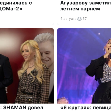
оединилась с
Агузарову заметил
«ДОМа-2»
летнем парнем
4 августа
57
: SHAMAN довел
«Я крутая»: певиц