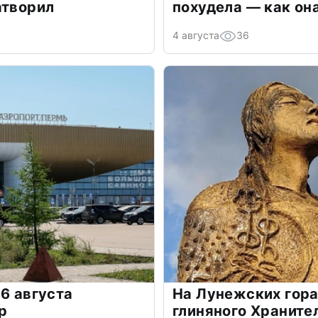
атворил
похудела — как он
4 августа
36
 6 августа
На Лунежских гора
р
глиняного Храните