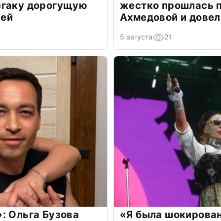
егаку дорогущую
жестко прошлась п
лей
Ахмедовой и довел
5 августа
21
: Ольга Бузова
«Я была шокирова