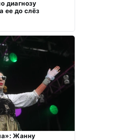
о диагнозу
а ее до слёз
на»: Жанну